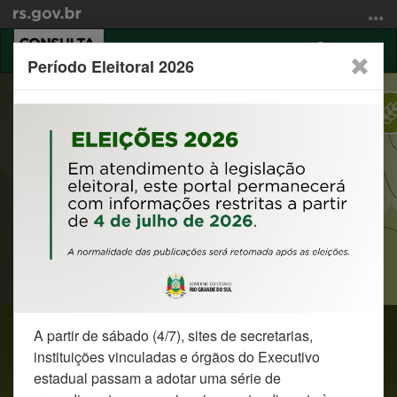
Ir
para
Abrir
o
Alter
Período Eleitoral 2026
a
conteúdo
a
Início
busca
Ir
nave
do
para
Consulta Popular 2026 / 2027
conteúdo
o
menu
Participação direta da população na definição
Ir
das prioridades regionais.
para
a
busca
Resultado da Consulta Popular 2026/2027
A partir de sábado (4/7), sites de secretarias,
Sobre a Consulta Popular
instituições vinculadas e órgãos do Executivo
estadual passam a adotar uma série de
A Consulta Popular do Rio Grande do Sul é o processo