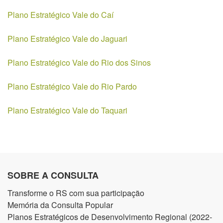
Plano Estratégico Vale do Caí
Plano Estratégico Vale do Jaguari
Plano Estratégico Vale do Rio dos Sinos
Plano Estratégico Vale do Rio Pardo
Plano Estratégico Vale do Taquari
SOBRE A CONSULTA
Transforme o RS com sua participação
Memória da Consulta Popular
Planos Estratégicos de Desenvolvimento Regional (2022-