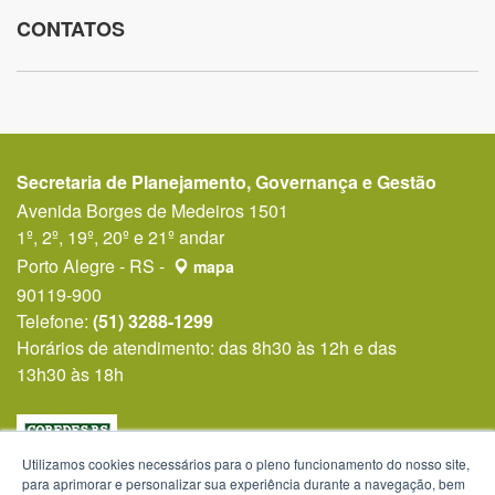
CONTATOS
Secretaria de Planejamento, Governança e Gestão
Avenida Borges de Medeiros 1501
1º, 2º, 19º, 20º e 21º andar
Porto Alegre - RS -
mapa
90119-900
Telefone:
(51) 3288-1299
Horários de atendimento: das 8h30 às 12h e das
13h30 às 18h
Utilizamos cookies necessários para o pleno funcionamento do nosso site,
para aprimorar e personalizar sua experiência durante a navegação, bem