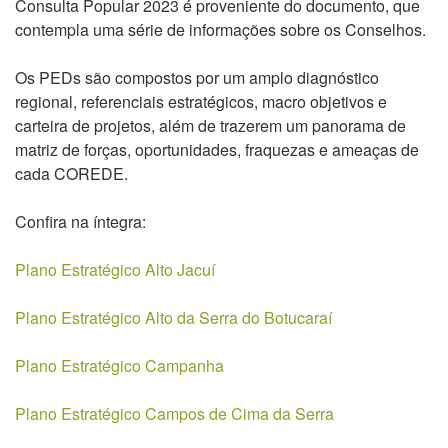
Consulta Popular 2023 é proveniente do documento, que
contempla uma série de informações sobre os Conselhos.
Os PEDs são compostos por um amplo diagnóstico
regional, referenciais estratégicos, macro objetivos e
carteira de projetos, além de trazerem um panorama de
matriz de forças, oportunidades, fraquezas e ameaças de
cada COREDE.
Confira na íntegra:
Plano Estratégico Alto Jacuí
Plano Estratégico Alto da Serra do Botucaraí
Plano Estratégico Campanha
Plano Estratégico Campos de Cima da Serra