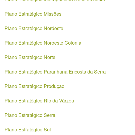
Plano Estratégico Missões
Plano Estratégico Nordeste
Plano Estratégico Noroeste Colonial
Plano Estratégico Norte
Plano Estratégico Paranhana Encosta da Serra
Plano Estratégico Produção
Plano Estratégico Rio da Várzea
Plano Estratégico Serra
Plano Estratégico Sul