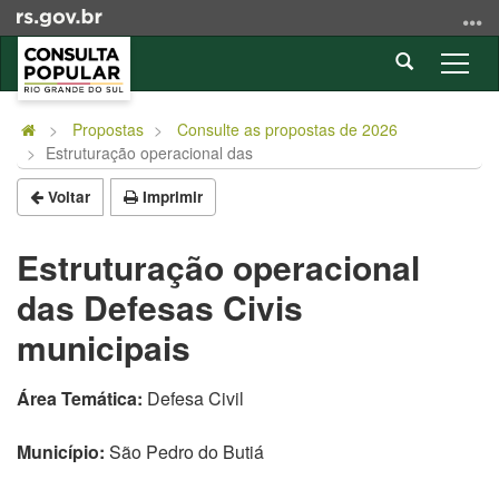
Ir
para
Abrir
o
Alter
a
conteúdo
a
Início
busca
Ir
nave
do
Propostas
Consulte as propostas de 2026
para
Estruturação operacional das
conteúdo
o
menu
Voltar
Imprimir
Ir
para
Estruturação operacional
a
das Defesas Civis
busca
municipais
Área Temática:
Defesa Civil
Município:
São Pedro do Butiá