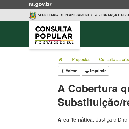
Ir
para
SECRETARIA DE PLANEJAMENTO, GOVERNANÇA E GES
o
conteúdo
Ir
para
o
Início
menu
do
Ir
Propostas
Consulte as pro
conteúdo
para
Voltar
Imprimir
a
busca
A Cobertura q
Substituição/
Justiça e Dir
Área Temática: