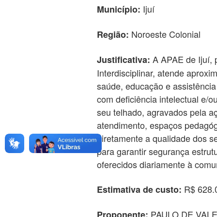
Ijuí
Município:
Noroeste Colonial
Região:
A APAE de Ijuí, 
Justificativa:
Interdisciplinar, atende apro
saúde, educação e assistência 
com deficiência intelectual e/o
seu telhado, agravados pela aç
atendimento, espaços pedagógic
diretamente a qualidade dos s
para garantir segurança estrut
oferecidos diariamente à comu
R$ 628.
Estimativa de custo:
PAULO DE VAL
Proponente: