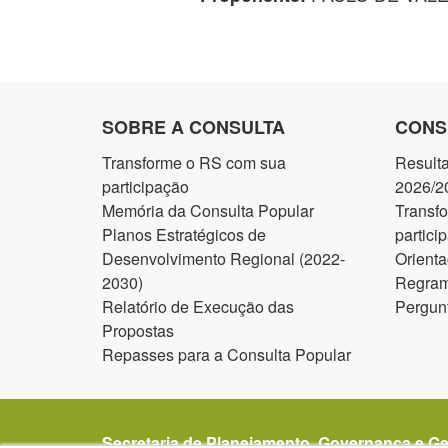
SOBRE A CONSULTA
CONS
Transforme o RS com sua
Result
participação
2026/2
Memória da Consulta Popular
Transf
Planos Estratégicos de
partici
Desenvolvimento Regional (2022-
Orienta
2030)
Regram
Relatório de Execução das
Pergun
Propostas
Repasses para a Consulta Popular
Secretaria de Planejamento, Governança e G