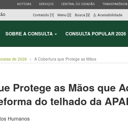
ESTADO
ESTADO
ESTADO
ESTADO
NOTÍCIAS
SERVIÇOS
CENTRAL DO CIDADÃO
TRANSPARÊNCIA
TÃO
Conteúdo [1]
Menu [2]
Busca [3]
Acessibilidade
SOBRE A CONSULTA
CONSULTA POPULAR 2026
postas de 2026
A Cobertura que Protege as Mãos
ue Protege as Mãos que A
reforma do telhado da APA
eitos Humanos