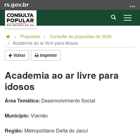
Ir
para
Abrir
o
Alter
a
conteúdo
a
Início
busca
Ir
nave
do
Propostas
Consulte as propostas de 2026
para
Academia ao ar livre para idosos
conteúdo
o
menu
Voltar
Imprimir
Ir
para
Academia ao ar livre para
a
idosos
busca
Área Temática:
Desenvolvimento Social
Município:
Viamão
Região:
Metropolitano Delta do Jacuí