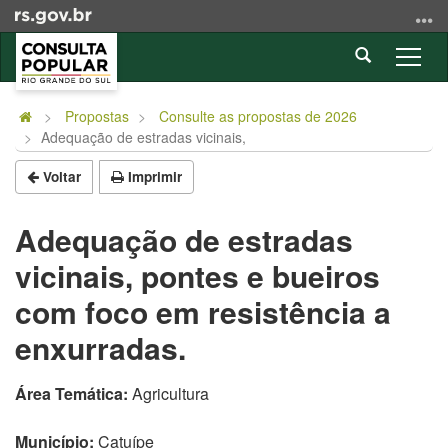
Ir
para
Abrir
o
Alter
a
conteúdo
a
Início
busca
Ir
nave
do
Propostas
Consulte as propostas de 2026
para
Adequação de estradas vicinais,
conteúdo
o
menu
Voltar
Imprimir
Ir
para
Adequação de estradas
a
vicinais, pontes e bueiros
busca
com foco em resistência a
enxurradas.
Área Temática:
Agricultura
Município:
Catuípe