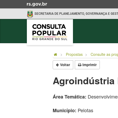
Ir
para
SECRETARIA DE PLANEJAMENTO, GOVERNANÇA E GES
o
conteúdo
Ir
para
o
Início
menu
do
Ir
Propostas
Consulte as pro
conteúdo
para
Voltar
Imprimir
a
busca
Agroindústria 
Desenvolvimen
Área Temática:
Pelotas
Município: