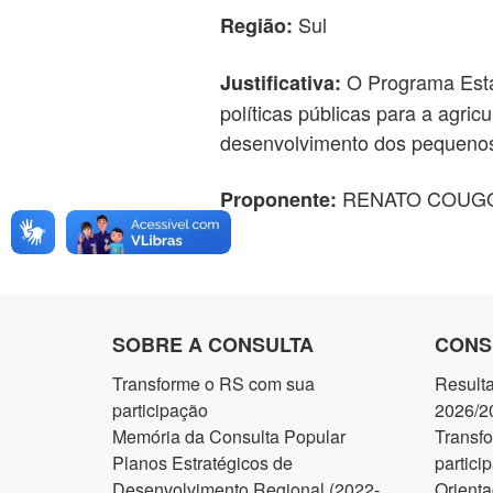
Sul
Região:
O Programa Estad
Justificativa:
políticas públicas para a agricu
desenvolvimento dos pequenos 
RENATO COUGO
Proponente:
SOBRE A CONSULTA
CONS
Transforme o RS com sua
Result
participação
2026/2
Memória da Consulta Popular
Transf
Planos Estratégicos de
partici
Desenvolvimento Regional (2022-
Orienta