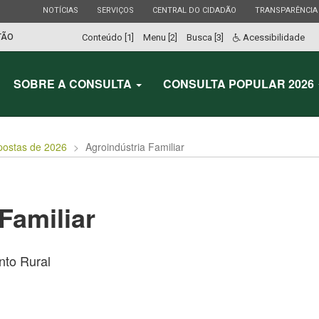
ESTADO
ESTADO
ESTADO
ESTADO
NOTÍCIAS
SERVIÇOS
CENTRAL DO CIDADÃO
TRANSPARÊNCIA
TÃO
Conteúdo [1]
Menu [2]
Busca [3]
Acessibilidade
SOBRE A CONSULTA
CONSULTA POPULAR 2026
postas de 2026
Agroindústria Familiar
Familiar
to Rural