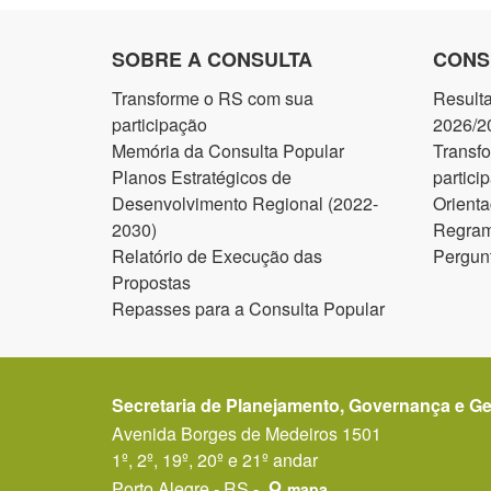
SOBRE A CONSULTA
CONS
Transforme o RS com sua
Result
participação
2026/2
Memória da Consulta Popular
Transf
Planos Estratégicos de
partici
Desenvolvimento Regional (2022-
Orienta
2030)
Regram
Relatório de Execução das
Pergun
Propostas
Repasses para a Consulta Popular
Secretaria de Planejamento, Governança e G
Avenida Borges de Medeiros 1501
1º, 2º, 19º, 20º e 21º andar
Porto Alegre - RS -
mapa