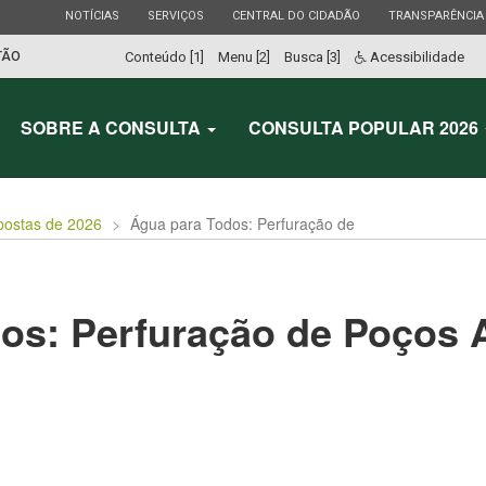
ESTADO
ESTADO
ESTADO
ESTADO
NOTÍCIAS
SERVIÇOS
CENTRAL DO CIDADÃO
TRANSPARÊNCIA
TÃO
Conteúdo [1]
Menu [2]
Busca [3]
Acessibilidade
SOBRE A CONSULTA
CONSULTA POPULAR 2026
postas de 2026
Água para Todos: Perfuração de
os: Perfuração de Poços 