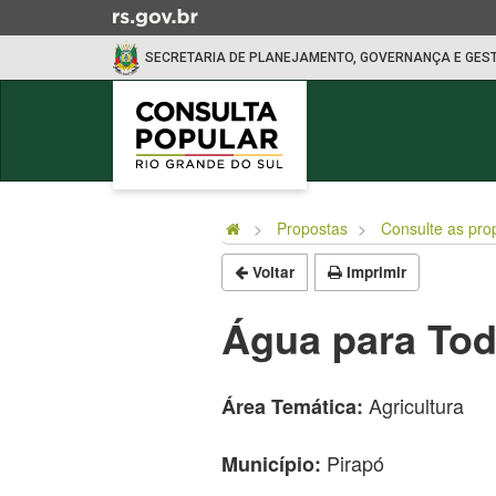
Ir
para
SECRETARIA DE PLANEJAMENTO, GOVERNANÇA E GES
o
conteúdo
Ir
para
o
Início
menu
do
Ir
Propostas
Consulte as pro
conteúdo
para
Voltar
Imprimir
a
busca
Água para Tod
Agricultura
Área Temática:
Pirapó
Município: