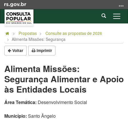
Ir
para
Abrir
o
Alter
a
conteúdo
a
Início
busca
Ir
nave
do
Propostas
Consulte as propostas de 2026
para
Alimenta Missões: Segurança
conteúdo
o
menu
Voltar
Imprimir
Ir
para
Alimenta Missões:
a
Segurança Alimentar e Apoio
busca
às Entidades Locais
Área Temática:
Desenvolvimento Social
Município:
Santo Ângelo