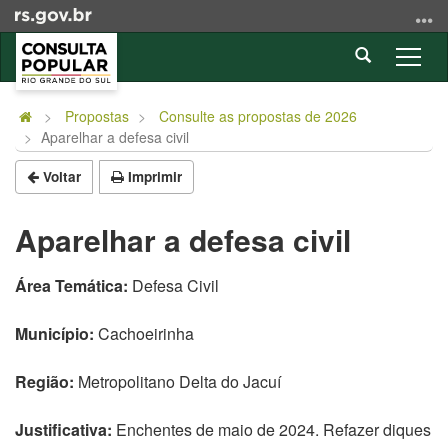
Ir
para
Abrir
o
Alter
a
conteúdo
a
Início
busca
Ir
nave
do
Propostas
Consulte as propostas de 2026
para
Aparelhar a defesa civil
conteúdo
o
menu
Voltar
Imprimir
Ir
para
Aparelhar a defesa civil
a
busca
Área Temática:
Defesa Civil
Município:
Cachoeirinha
Região:
Metropolitano Delta do Jacuí
Justificativa:
Enchentes de maio de 2024. Refazer diques