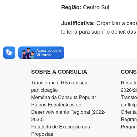
Centro-Sul
Região:
Organizar a cade
Justificativa:
leiteira para suprir o déficit das
SOBRE A CONSULTA
CONS
Transforme o RS com sua
Result
participação
2026/2
Memória da Consulta Popular
Transf
Planos Estratégicos de
partici
Desenvolvimento Regional (2022-
Orienta
2030)
Regram
Relatório de Execução das
Pergun
Propostas