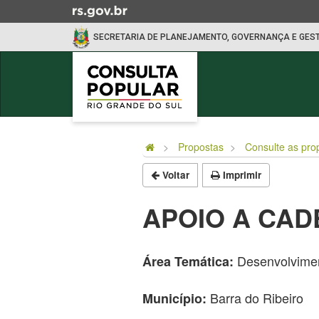
Ir
para
SECRETARIA DE PLANEJAMENTO, GOVERNANÇA E GES
o
conteúdo
Ir
para
o
Início
menu
do
Ir
Propostas
Consulte as pro
conteúdo
para
Voltar
Imprimir
a
busca
APOIO A CAD
Desenvolvimen
Área Temática:
Barra do Ribeiro
Município: