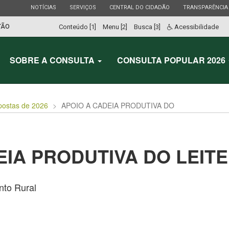
ESTADO
ESTADO
ESTADO
ESTADO
NOTÍCIAS
SERVIÇOS
CENTRAL DO CIDADÃO
TRANSPARÊNCIA
TÃO
Conteúdo [1]
Menu [2]
Busca [3]
Acessibilidade
SOBRE A CONSULTA
CONSULTA POPULAR 2026
postas de 2026
APOIO A CADEIA PRODUTIVA DO
EIA PRODUTIVA DO LEITE
to Rural