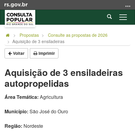
Ir
para
Abrir
o
Alter
a
conteúdo
a
Início
busca
Ir
nave
do
Propostas
Consulte as propostas de 2026
para
Aquisição de 3 ensiladeiras
conteúdo
o
menu
Voltar
Imprimir
Ir
para
Aquisição de 3 ensiladeiras
a
autopropelidas
busca
Área Temática:
Agricultura
Município:
São José do Ouro
Região:
Nordeste