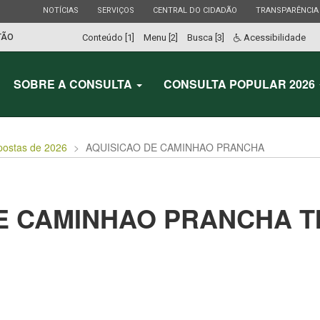
ESTADO
ESTADO
ESTADO
ESTADO
NOTÍCIAS
SERVIÇOS
CENTRAL DO CIDADÃO
TRANSPARÊNCIA
TÃO
Conteúdo [1]
Menu [2]
Busca [3]
Acessibilidade
SOBRE A CONSULTA
CONSULTA POPULAR 2026
postas de 2026
AQUISICAO DE CAMINHAO PRANCHA
E CAMINHAO PRANCHA T