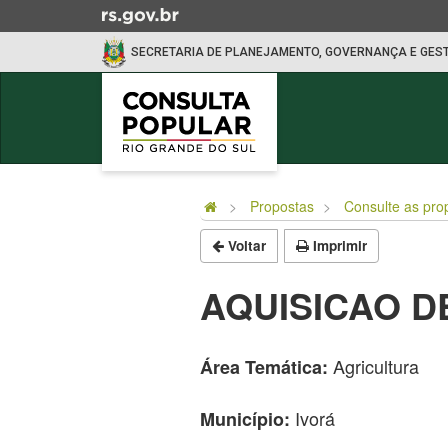
Ir
para
SECRETARIA DE PLANEJAMENTO, GOVERNANÇA E GES
o
conteúdo
Ir
para
o
Início
menu
do
Ir
Propostas
Consulte as pro
conteúdo
para
Voltar
Imprimir
a
busca
AQUISICAO D
Agricultura
Área Temática:
Ivorá
Município: