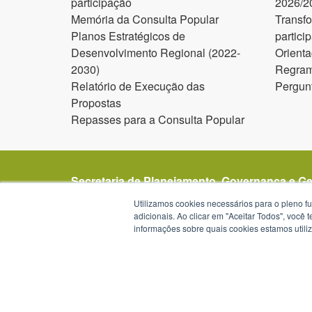
participação
2026/2
Memória da Consulta Popular
Transf
Planos Estratégicos de
partici
Desenvolvimento Regional (2022-
Orienta
2030)
Regram
Relatório de Execução das
Pergun
Propostas
Repasses para a Consulta Popular
Secretaria de Planejamento, Governança e G
Avenida Borges de Medeiros 1501
Utilizamos cookies necessários para o pleno f
1º, 2º, 19º, 20º e 21º andar
adicionais. Ao clicar em "Aceitar Todos", você
informações sobre quais cookies estamos util
Porto Alegre - RS -
mapa
90119-900
Telefone:
(51) 3288-1299
Horários de atendimento: das 8h30 às 12h e da