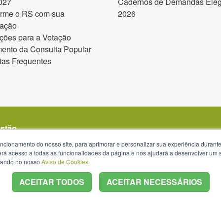
027
Cadernos de Demandas Elegí
orme o RS com sua
2026
pação
ções para a Votação
ento da Consulta Popular
tas Frequentes
estão
uncionamento do nosso site, para aprimorar e personalizar sua experiência duran
 terá acesso a todas as funcionalidades da página e nos ajudará a desenvolver um
izando no nosso
Aviso de Cookies
.
ACEITAR TODOS
ACEITAR NECESSÁRIOS
s 13h30 às 18h