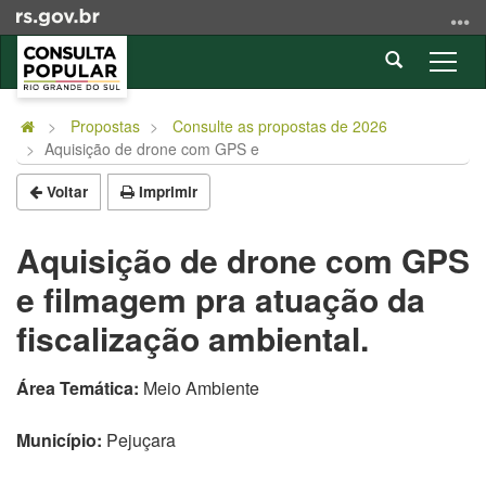
Ir
para
Abrir
o
Alter
a
conteúdo
a
Início
busca
Ir
nave
do
Propostas
Consulte as propostas de 2026
para
Aquisição de drone com GPS e
conteúdo
o
menu
Voltar
Imprimir
Ir
para
Aquisição de drone com GPS
a
e filmagem pra atuação da
busca
fiscalização ambiental.
Área Temática:
Meio Ambiente
Município:
Pejuçara