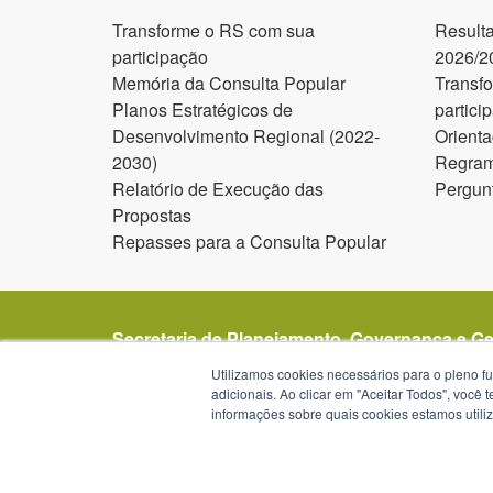
Transforme o RS com sua
Result
participação
2026/2
Memória da Consulta Popular
Transf
Planos Estratégicos de
partici
Desenvolvimento Regional (2022-
Orienta
2030)
Regram
Relatório de Execução das
Pergun
Propostas
Repasses para a Consulta Popular
Secretaria de Planejamento, Governança e G
Avenida Borges de Medeiros 1501
Utilizamos cookies necessários para o pleno f
1º, 2º, 19º, 20º e 21º andar
adicionais. Ao clicar em "Aceitar Todos", você
informações sobre quais cookies estamos util
Porto Alegre - RS -
mapa
90119-900
Telefone:
(51) 3288-1299