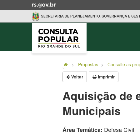
Ir
para
SECRETARIA DE PLANEJAMENTO, GOVERNANÇA E GES
o
conteúdo
Ir
para
o
Início
menu
do
Ir
Propostas
Consulte as pro
conteúdo
para
Voltar
Imprimir
a
busca
Aquisição de 
Municipais
Defesa Civil
Área Temática: