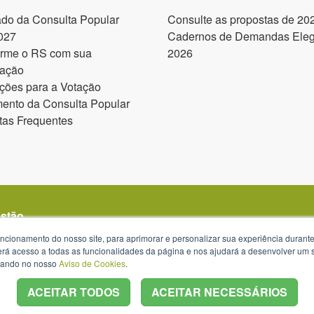
ado da Consulta Popular
Consulte as propostas de 20
027
Cadernos de Demandas Elegí
orme o RS com sua
2026
pação
ções para a Votação
ento da Consulta Popular
tas Frequentes
estão
uncionamento do nosso site, para aprimorar e personalizar sua experiência duran
 terá acesso a todas as funcionalidades da página e nos ajudará a desenvolver um
izando no nosso
Aviso de Cookies
.
ACEITAR TODOS
ACEITAR NECESSÁRIOS