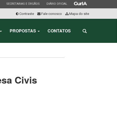
ESTADO
ESTADO
ESTADO
SECRETARIAS E ÓRGÃOS
DIÁRIO OFICIAL
Contraste
Fale conosco
Mapa do site
Início
do
PROPOSTAS
CONTATOS
Abrir
menu
a
busca
sa Civis