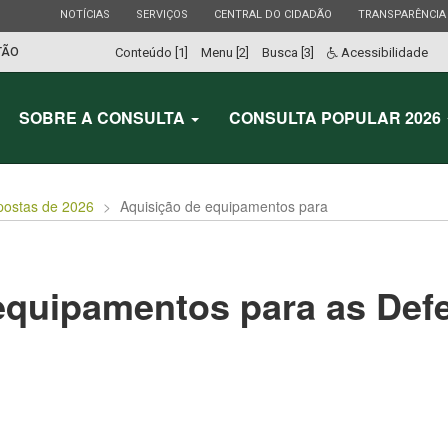
ESTADO
ESTADO
ESTADO
ESTADO
NOTÍCIAS
SERVIÇOS
CENTRAL DO CIDADÃO
TRANSPARÊNCIA
TÃO
Conteúdo [1]
Menu [2]
Busca [3]
Acessibilidade
SOBRE A CONSULTA
CONSULTA POPULAR 2026
postas de 2026
Aquisição de equipamentos para
equipamentos para as Defe