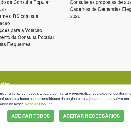
ado da Consulta Popular
Consulte as propostas de 20
027
Cadernos de Demandas Elegí
orme o RS com sua
2026
pação
ções para a Votação
ento da Consulta Popular
tas Frequentes
estão
uncionamento do nosso site, para aprimorar e personalizar sua experiência duran
 terá acesso a todas as funcionalidades da página e nos ajudará a desenvolver um
izando no nosso
Aviso de Cookies
.
ACEITAR TODOS
ACEITAR NECESSÁRIOS
s 13h30 às 18h