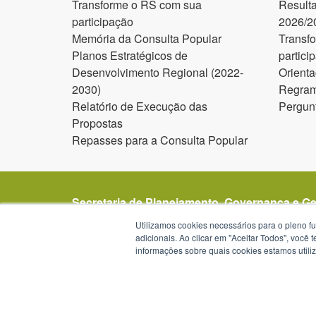
Transforme o RS com sua
Result
participação
2026/2
Memória da Consulta Popular
Transf
Planos Estratégicos de
partici
Desenvolvimento Regional (2022-
Orienta
2030)
Regram
Relatório de Execução das
Pergun
Propostas
Repasses para a Consulta Popular
Secretaria de Planejamento, Governança e G
Avenida Borges de Medeiros 1501
Utilizamos cookies necessários para o pleno f
1º, 2º, 19º, 20º e 21º andar
adicionais. Ao clicar em "Aceitar Todos", você
informações sobre quais cookies estamos util
Porto Alegre - RS -
mapa
90119-900
Telefone:
(51) 3288-1299
Horários de atendimento: das 8h30 às 12h e da