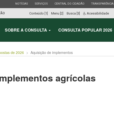
ESTADO
ESTADO
ESTADO
ESTADO
NOTÍCIAS
SERVIÇOS
CENTRAL DO CIDADÃO
TRANSPARÊNCIA
TÃO
Conteúdo [1]
Menu [2]
Busca [3]
Acessibilidade
SOBRE A CONSULTA
CONSULTA POPULAR 2026
postas de 2026
Aquisição de implementos
implementos agrícolas