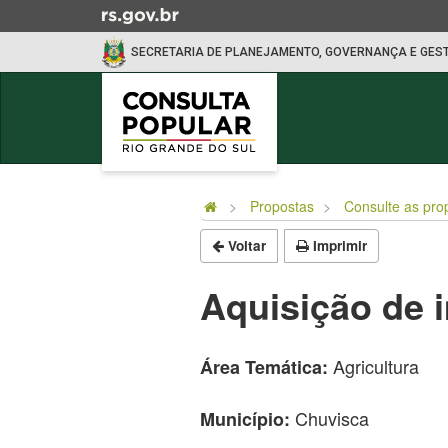
Ir
para
SECRETARIA DE PLANEJAMENTO, GOVERNANÇA E GES
o
conteúdo
Ir
para
o
Início
menu
do
Ir
Propostas
Consulte as pro
conteúdo
para
Voltar
Imprimir
a
busca
Aquisição de 
Agricultura
Área Temática:
Chuvisca
Município: