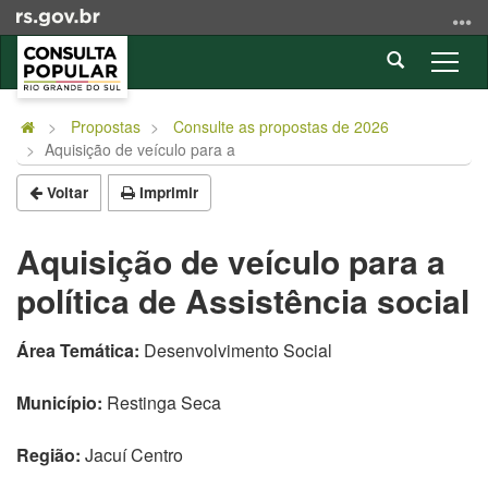
Ir
para
Abrir
o
Alter
a
conteúdo
a
Início
busca
Ir
nave
do
Propostas
Consulte as propostas de 2026
para
Aquisição de veículo para a
conteúdo
o
menu
Voltar
Imprimir
Ir
para
Aquisição de veículo para a
a
política de Assistência social
busca
Área Temática:
Desenvolvimento Social
Município:
Restinga Seca
Região:
Jacuí Centro