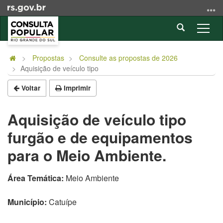
Ir
para
Abrir
o
Alter
a
conteúdo
a
Início
busca
Ir
nave
do
Propostas
Consulte as propostas de 2026
para
Aquisição de veículo tipo
conteúdo
o
menu
Voltar
Imprimir
Ir
para
Aquisição de veículo tipo
a
furgão e de equipamentos
busca
para o Meio Ambiente.
Área Temática:
Meio Ambiente
Município:
Catuípe