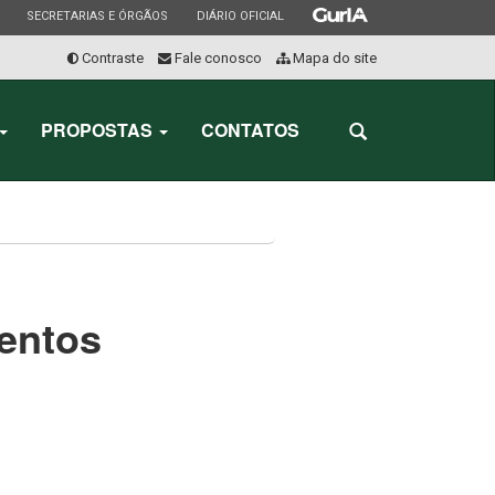
ESTADO
ESTADO
ESTADO
SECRETARIAS E ÓRGÃOS
DIÁRIO OFICIAL
Contraste
Fale conosco
Mapa do site
Início
do
PROPOSTAS
CONTATOS
Abrir
menu
a
busca
entos