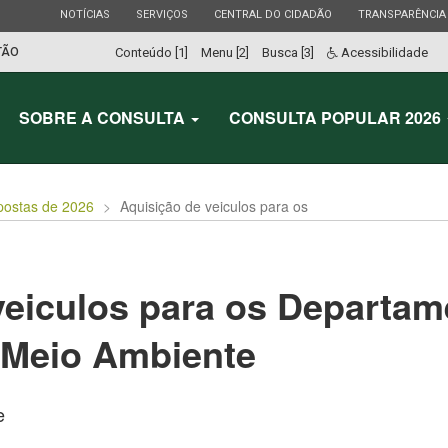
ESTADO
ESTADO
ESTADO
ESTADO
NOTÍCIAS
SERVIÇOS
CENTRAL DO CIDADÃO
TRANSPARÊNCIA
TÃO
Conteúdo [1]
Menu [2]
Busca [3]
Acessibilidade
SOBRE A CONSULTA
CONSULTA POPULAR 2026
postas de 2026
Aquisição de veiculos para os
veiculos para os Departam
 Meio Ambiente
e