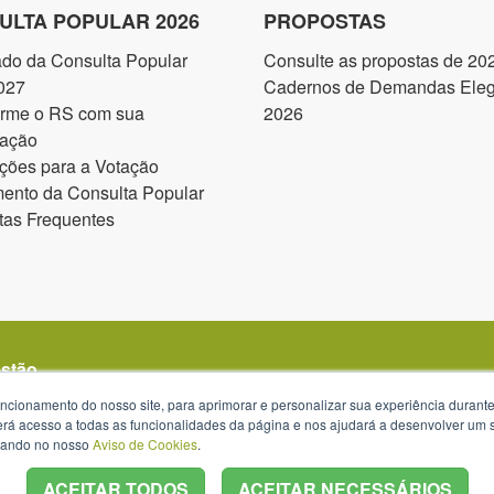
ULTA POPULAR 2026
PROPOSTAS
ado da Consulta Popular
Consulte as propostas de 20
027
Cadernos de Demandas Elegí
orme o RS com sua
2026
pação
ções para a Votação
ento da Consulta Popular
tas Frequentes
estão
uncionamento do nosso site, para aprimorar e personalizar sua experiência duran
 terá acesso a todas as funcionalidades da página e nos ajudará a desenvolver um
izando no nosso
Aviso de Cookies
.
ACEITAR TODOS
ACEITAR NECESSÁRIOS