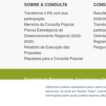
SOBRE A CONSULTA
CONS
Transforme o RS com sua
Result
participação
2026/2
Memória da Consulta Popular
Transf
Planos Estratégicos de
partici
Desenvolvimento Regional (2022-
Orienta
2030)
Regram
Relatório de Execução das
Pergun
Propostas
Repasses para a Consulta Popular
Secretaria de Planejamento, Governança e G
Avenida Borges de Medeiros 1501
Utilizamos cookies necessários para o pleno f
1º, 2º, 19º, 20º e 21º andar
adicionais. Ao clicar em "Aceitar Todos", você
informações sobre quais cookies estamos util
Porto Alegre - RS -
mapa
90119-900