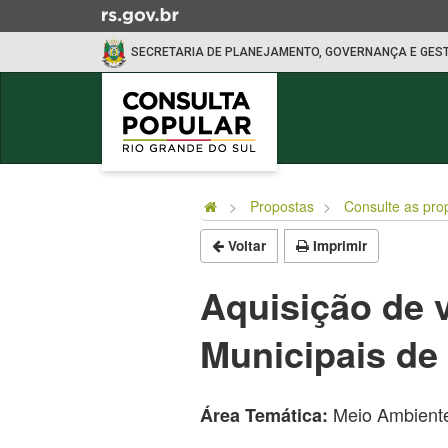
Ir
para
SECRETARIA DE PLANEJAMENTO, GOVERNANÇA E GES
o
conteúdo
Ir
para
o
Início
menu
do
Ir
Propostas
Consulte as pro
conteúdo
para
Voltar
Imprimir
a
busca
Aquisição de 
Municipais de
Meio Ambient
Área Temática: