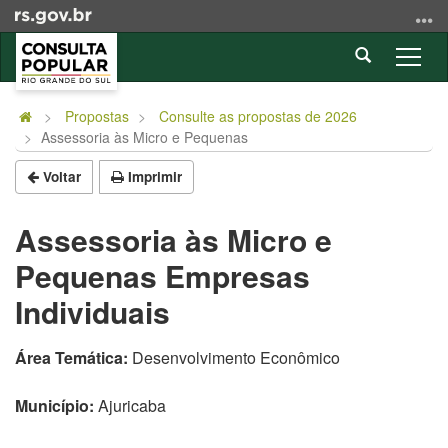
Ir
para
Abrir
o
Alter
a
conteúdo
a
Início
busca
Ir
nave
do
Propostas
Consulte as propostas de 2026
para
Assessoria às Micro e Pequenas
conteúdo
o
menu
Voltar
Imprimir
Ir
para
Assessoria às Micro e
a
Pequenas Empresas
busca
Individuais
Área Temática:
Desenvolvimento Econômico
Município:
Ajuricaba