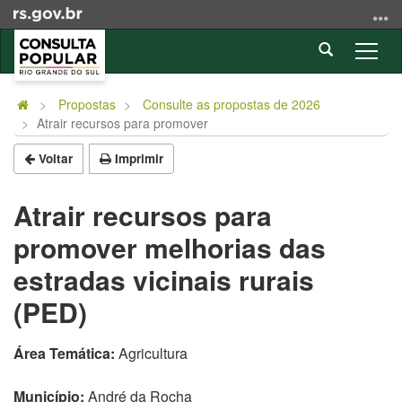
Ir
para
Abrir
o
Alter
a
conteúdo
a
Início
busca
Ir
nave
do
Propostas
Consulte as propostas de 2026
para
Atrair recursos para promover
conteúdo
o
menu
Voltar
Imprimir
Ir
para
Atrair recursos para
a
promover melhorias das
busca
estradas vicinais rurais
(PED)
Área Temática:
Agricultura
Município:
André da Rocha