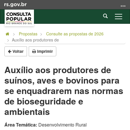
Ir
para
Abrir
o
Alter
a
conteúdo
a
Início
busca
Ir
nave
do
Propostas
Consulte as propostas de 2026
para
Auxílio aos produtores de
conteúdo
o
menu
Voltar
Imprimir
Ir
para
Auxílio aos produtores de
a
suínos, aves e bovinos para
busca
se enquadrarem nas normas
de bioseguridade e
ambientais
Área Temática:
Desenvolvimento Rural