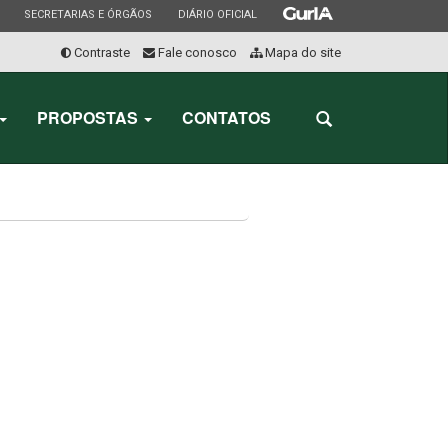
ESTADO
ESTADO
ESTADO
SECRETARIAS E ÓRGÃOS
DIÁRIO OFICIAL
Contraste
Fale conosco
Mapa do site
Início
do
PROPOSTAS
CONTATOS
Abrir
menu
a
busca