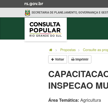
Ir
para
SECRETARIA DE PLANEJAMENTO, GOVERNANÇA E GES
o
conteúdo
Ir
para
o
Início
menu
do
Ir
Propostas
Consulte as pro
conteúdo
para
Voltar
Imprimir
a
busca
CAPACITACAO
INSPECAO MU
Agricultura
Área Temática: