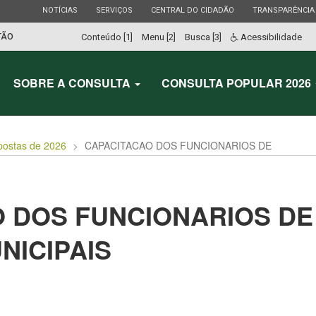
ESTADO
ESTADO
ESTADO
ESTADO
NOTÍCIAS
SERVIÇOS
CENTRAL DO CIDADÃO
TRANSPARÊNCIA
TÃO
Conteúdo [1]
Menu [2]
Busca [3]
Acessibilidade
SOBRE A CONSULTA
CONSULTA POPULAR 2026
postas de 2026
CAPACITACAO DOS FUNCIONARIOS DE
 DOS FUNCIONARIOS DE
NICIPAIS