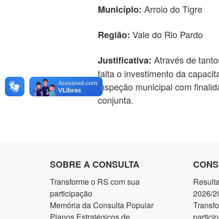
Arroio do Tigre
Município:
Vale do Rio Pardo
Região:
Através de tantos
Justificativa:
falta o investimento da capaci
inspeção municipal com finalida
conjunta.
SOBRE A CONSULTA
CONS
Transforme o RS com sua
Result
participação
2026/2
Memória da Consulta Popular
Transf
Planos Estratégicos de
partici