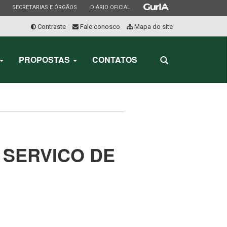
ESTADO
ESTADO
ESTADO
SECRETARIAS E ÓRGÃOS
DIÁRIO OFICIAL
Contraste
Fale conosco
Mapa do site
Início
do
PROPOSTAS
CONTATOS
Abrir
menu
a
busca
 SERVICO DE