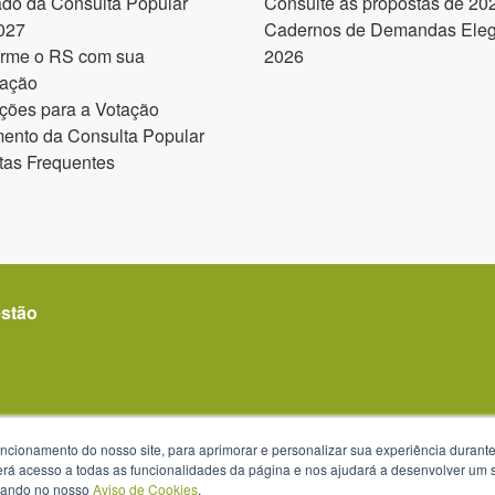
ado da Consulta Popular
Consulte as propostas de 20
027
Cadernos de Demandas Elegí
orme o RS com sua
2026
pação
ções para a Votação
ento da Consulta Popular
tas Frequentes
estão
uncionamento do nosso site, para aprimorar e personalizar sua experiência duran
 terá acesso a todas as funcionalidades da página e nos ajudará a desenvolver um
s 13h30 às 18h
izando no nosso
Aviso de Cookies
.