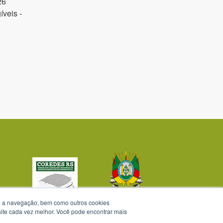
26
veis -
te a navegação, bem como outros cookies
 site cada vez melhor. Você pode encontrar mais