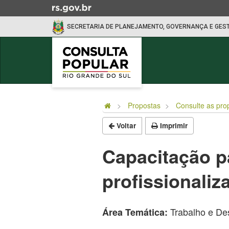
Ir
para
SECRETARIA DE PLANEJAMENTO, GOVERNANÇA E GES
o
conteúdo
Ir
para
o
Início
menu
do
Ir
Propostas
Consulte as pro
conteúdo
para
Voltar
Imprimir
a
busca
Capacitação p
profissionali
Trabalho e Des
Área Temática: