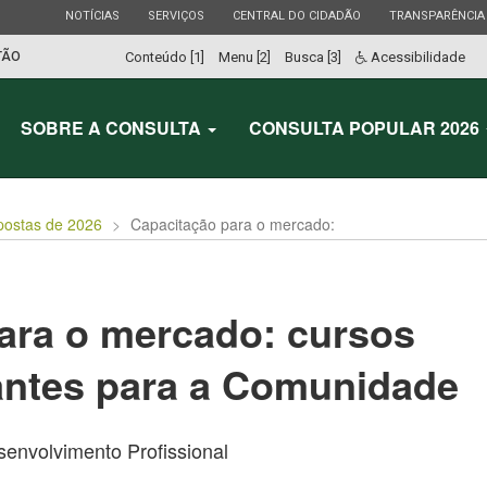
ESTADO
ESTADO
ESTADO
ESTADO
NOTÍCIAS
SERVIÇOS
CENTRAL DO CIDADÃO
TRANSPARÊNCIA
TÃO
Conteúdo [1]
Menu [2]
Busca [3]
Acessibilidade
SOBRE A CONSULTA
CONSULTA POPULAR 2026
postas de 2026
Capacitação para o mercado:
ara o mercado: cursos
zantes para a Comunidade
envolvimento Profissional