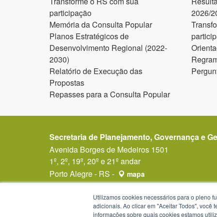
Transforme o RS com sua
Result
participação
2026/2
Memória da Consulta Popular
Transf
Planos Estratégicos de
partici
Desenvolvimento Regional (2022-
Orienta
2030)
Regram
Relatório de Execução das
Pergun
Propostas
Repasses para a Consulta Popular
Secretaria de Planejamento, Governança e G
Avenida Borges de Medeiros 1501
1º, 2º, 19º, 20º e 21º andar
Porto Alegre - RS -
mapa
90119-900
Telefone:
(51) 3288-1299
Utilizamos cookies necessários para o pleno f
adicionais. Ao clicar em "Aceitar Todos", você
Horários de atendimento: das 8h30 às 12h e da
informações sobre quais cookies estamos util