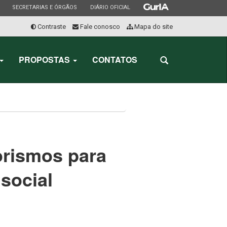
ESTADO
ESTADO
ESTADO
SECRETARIAS E ÓRGÃOS
DIÁRIO OFICIAL
Contraste
Fale conosco
Mapa do site
Início
do
PROPOSTAS
CONTATOS
Abrir
menu
a
busca
orismos para
social