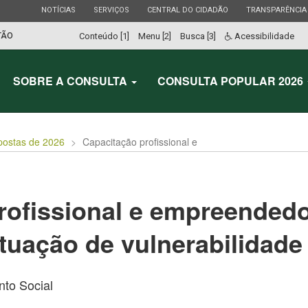
ESTADO
ESTADO
ESTADO
ESTADO
NOTÍCIAS
SERVIÇOS
CENTRAL DO CIDADÃO
TRANSPARÊNCIA
TÃO
Conteúdo [1]
Menu [2]
Busca [3]
Acessibilidade
SOBRE A CONSULTA
CONSULTA POPULAR 2026
postas de 2026
Capacitação profissional e
rofissional e empreended
tuação de vulnerabilidade 
to Social