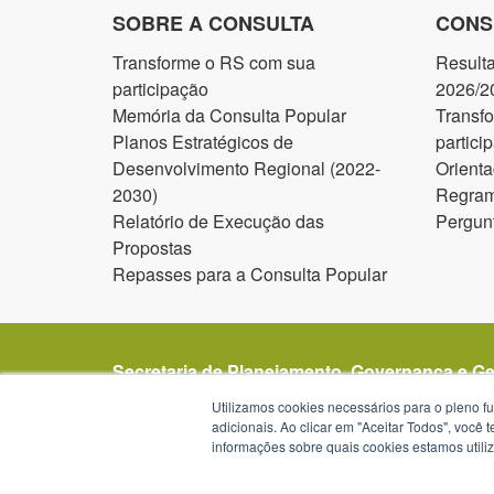
SOBRE A CONSULTA
CONS
Transforme o RS com sua
Result
participação
2026/2
Memória da Consulta Popular
Transf
Planos Estratégicos de
partici
Desenvolvimento Regional (2022-
Orienta
2030)
Regram
Relatório de Execução das
Pergun
Propostas
Repasses para a Consulta Popular
Secretaria de Planejamento, Governança e G
Avenida Borges de Medeiros 1501
Utilizamos cookies necessários para o pleno f
1º, 2º, 19º, 20º e 21º andar
adicionais. Ao clicar em "Aceitar Todos", você
informações sobre quais cookies estamos util
Porto Alegre - RS -
mapa
90119-900