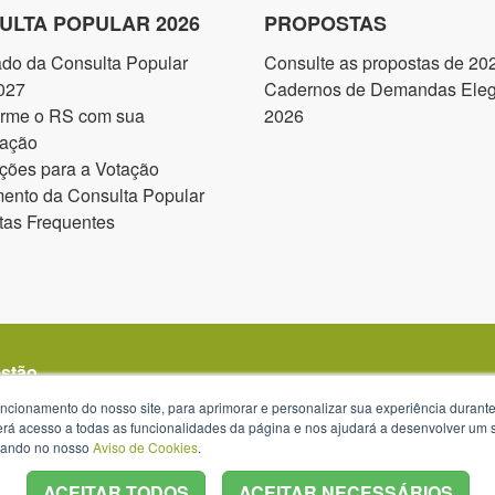
ULTA POPULAR 2026
PROPOSTAS
ado da Consulta Popular
Consulte as propostas de 20
027
Cadernos de Demandas Elegí
orme o RS com sua
2026
pação
ções para a Votação
ento da Consulta Popular
tas Frequentes
estão
uncionamento do nosso site, para aprimorar e personalizar sua experiência duran
 terá acesso a todas as funcionalidades da página e nos ajudará a desenvolver um
izando no nosso
Aviso de Cookies
.
ACEITAR TODOS
ACEITAR NECESSÁRIOS