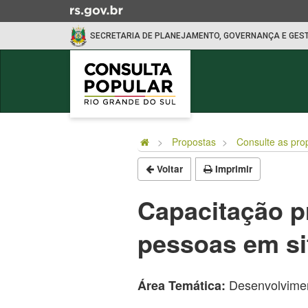
Ir
para
SECRETARIA DE PLANEJAMENTO, GOVERNANÇA E GES
o
conteúdo
Ir
para
o
Início
menu
do
Ir
Propostas
Consulte as pro
conteúdo
para
Voltar
Imprimir
a
busca
Capacitação p
pessoas em si
Desenvolvimen
Área Temática: