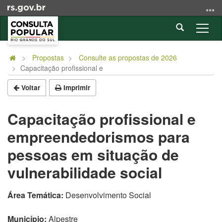
Ir
para
Abrir
o
Alter
a
conteúdo
a
Início
busca
Ir
nave
do
Propostas
Consulte as propostas de 2026
para
Capacitação profissional e
conteúdo
o
menu
Voltar
Imprimir
Ir
para
Capacitação profissional e
a
empreendedorismos para
busca
pessoas em situação de
vulnerabilidade social
Área Temática:
Desenvolvimento Social
Município:
Alpestre