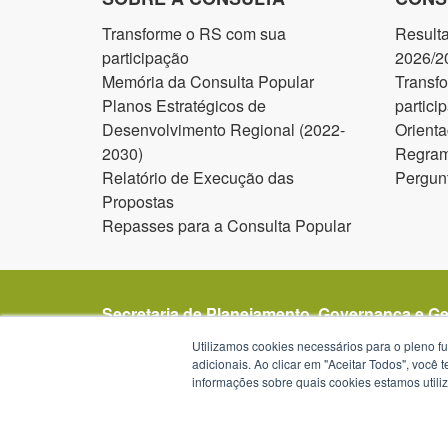
Transforme o RS com sua
Result
participação
2026/2
Memória da Consulta Popular
Transf
Planos Estratégicos de
partici
Desenvolvimento Regional (2022-
Orienta
2030)
Regram
Relatório de Execução das
Pergun
Propostas
Repasses para a Consulta Popular
Secretaria de Planejamento, Governança e G
Avenida Borges de Medeiros 1501
Utilizamos cookies necessários para o pleno f
1º, 2º, 19º, 20º e 21º andar
adicionais. Ao clicar em "Aceitar Todos", você
informações sobre quais cookies estamos util
Porto Alegre - RS -
mapa
90119-900
Telefone:
(51) 3288-1299