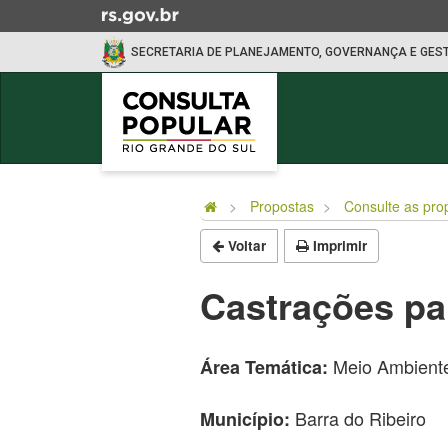
Ir
para
SECRETARIA DE PLANEJAMENTO, GOVERNANÇA E GES
o
conteúdo
Ir
para
o
Início
menu
do
Ir
Propostas
Consulte as pro
conteúdo
para
Voltar
Imprimir
a
busca
Castrações par
Meio Ambient
Área Temática:
Barra do Ribeiro
Município: