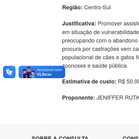
Centro-Sul
Região:
Promover assistê
Justificativa:
em situação de vulnerabilidad
preocupando com o abandono d
procura por castrações vem cad
populacional de cães e gatos 
zoonoses e saúde pública.
R$ 50.0
Estimativa de custo:
JENIFFER RUT
Proponente:
SOBRE A CONSULTA
CONS