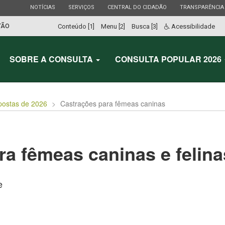
ESTADO
ESTADO
ESTADO
ESTADO
NOTÍCIAS
SERVIÇOS
CENTRAL DO CIDADÃO
TRANSPARÊNCIA
TÃO
Conteúdo [1]
Menu [2]
Busca [3]
Acessibilidade
SOBRE A CONSULTA
CONSULTA POPULAR 2026
postas de 2026
Castrações para fêmeas caninas
a fêmeas caninas e felina
e