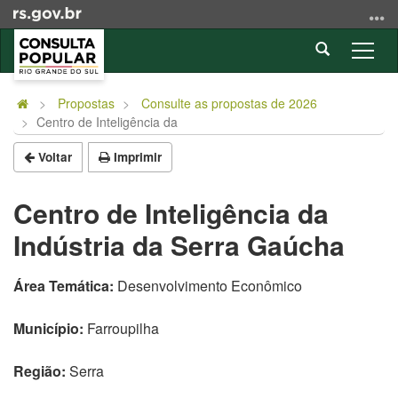
Ir
para
Abrir
o
Alter
a
conteúdo
a
Início
busca
Ir
nave
do
Propostas
Consulte as propostas de 2026
para
Centro de Inteligência da
conteúdo
o
menu
Voltar
Imprimir
Ir
para
Centro de Inteligência da
a
Indústria da Serra Gaúcha
busca
Área Temática:
Desenvolvimento Econômico
Município:
Farroupilha
Região:
Serra