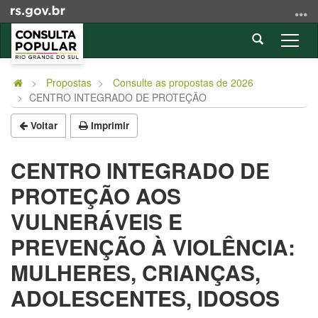
Ir
para
Abrir
o
Alter
a
conteúdo
a
Início
busca
Ir
nave
do
Propostas
Consulte as propostas de 2026
para
CENTRO INTEGRADO DE PROTEÇÃO
conteúdo
o
menu
Voltar
Imprimir
Ir
para
CENTRO INTEGRADO DE
a
PROTEÇÃO AOS
busca
VULNERÁVEIS E
PREVENÇÃO À VIOLÊNCIA:
MULHERES, CRIANÇAS,
ADOLESCENTES, IDOSOS