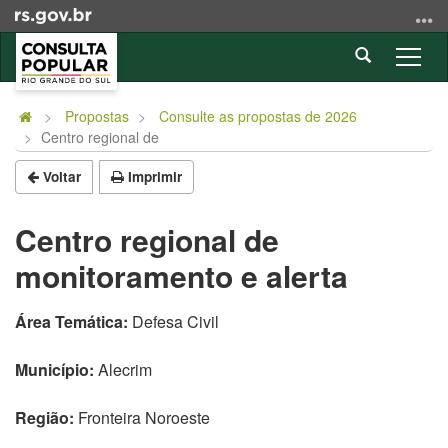
Ir
para
Abrir
o
Alter
a
conteúdo
a
Início
busca
Ir
nave
do
Propostas
Consulte as propostas de 2026
para
Centro regional de
conteúdo
o
menu
Voltar
Imprimir
Ir
para
Centro regional de
a
monitoramento e alerta
busca
Área Temática:
Defesa Civil
Município:
Alecrim
Região:
Fronteira Noroeste