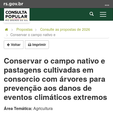
Ir
para
Abrir
o
Alter
a
conteúdo
a
Início
busca
Ir
nave
do
Propostas
Consulte as propostas de 2026
para
Conservar o campo nativo e
conteúdo
o
menu
Voltar
Imprimir
Ir
para
Conservar o campo nativo e
a
pastagens cultivadas em
busca
consorcio com árvores para
prevenção aos danos de
eventos climáticos extremos
Área Temática:
Agricultura