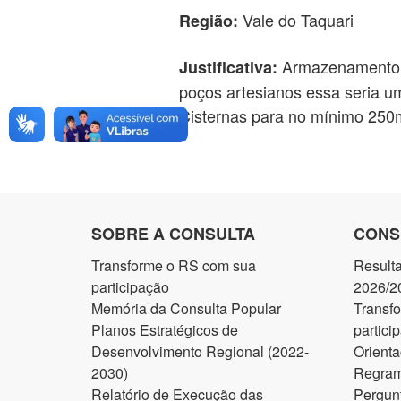
Vale do Taquari
Região:
Armazenamento d
Justificativa:
poços artesianos essa seria u
Cisternas para no mínimo 250
SOBRE A CONSULTA
CONS
Transforme o RS com sua
Result
participação
2026/2
Memória da Consulta Popular
Transf
Planos Estratégicos de
partici
Desenvolvimento Regional (2022-
Orienta
2030)
Regram
Relatório de Execução das
Pergun