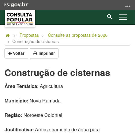
Ir
para
Abrir
o
Alter
a
conteúdo
a
Início
busca
Ir
nave
do
Propostas
Consulte as propostas de 2026
para
Construção de cisternas
conteúdo
o
menu
Voltar
Imprimir
Ir
para
Construção de cisternas
a
busca
Área Temática:
Agricultura
Município:
Nova Ramada
Região:
Noroeste Colonial
Justificativa:
Armazenamento de água para