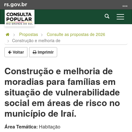
Ir
para
Abrir
o
Alter
a
conteúdo
a
Início
busca
Ir
nave
do
Propostas
Consulte as propostas de 2026
para
Construção e melhoria de
conteúdo
o
menu
Voltar
Imprimir
Ir
para
Construção e melhoria de
a
moradias para famílias em
busca
situação de vulnerabilidade
social em áreas de risco no
município de Iraí.
Área Temática:
Habitação