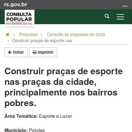
Ir
para
Abrir
o
Alter
a
conteúdo
a
Início
busca
Ir
nave
do
Propostas
Consulte as propostas de 2026
para
Construir praças de esporte nas
conteúdo
o
menu
Voltar
Imprimir
Ir
para
Construir praças de esporte
a
nas praças da cidade,
busca
principalmente nos bairros
pobres.
Área Temática:
Esporte e Lazer
Município:
Pelotas