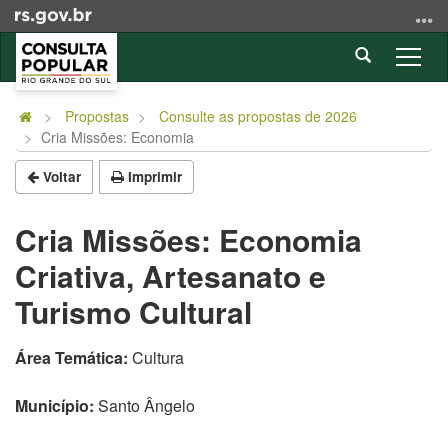
Ir
para
Abrir
o
Alter
a
conteúdo
a
Início
busca
Ir
nave
do
Propostas
Consulte as propostas de 2026
para
Cria Missões: Economia
conteúdo
o
menu
Voltar
Imprimir
Ir
para
Cria Missões: Economia
a
Criativa, Artesanato e
busca
Turismo Cultural
Área Temática:
Cultura
Município:
Santo Ângelo