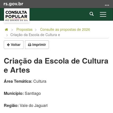
Ir
para
Abrir
o
Alter
a
conteúdo
a
Início
busca
Ir
nave
do
Propostas
Consulte as propostas de 2026
para
Criação da Escola de Cultura e
conteúdo
o
menu
Voltar
Imprimir
Ir
para
Criação da Escola de Cultura
a
e Artes
busca
Área Temática:
Cultura
Município:
Santiago
Região:
Vale do Jaguari