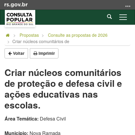
Ir
para
Abrir
o
Alter
a
conteúdo
a
Início
busca
Ir
nave
do
Propostas
Consulte as propostas de 2026
para
Criar núcleos comunitários de
conteúdo
o
menu
Voltar
Imprimir
Ir
para
Criar núcleos comunitários
a
de proteção e defesa civil e
busca
ações educativas nas
escolas.
Área Temática:
Defesa Civil
Município:
Nova Ramada