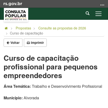
Ir
para
Abrir
o
Alter
a
conteúdo
a
Início
busca
Ir
nave
do
Propostas
Consulte as propostas de 2026
para
Curso de capacitação
conteúdo
o
menu
Voltar
Imprimir
Ir
para
Curso de capacitação
a
profissional para pequenos
busca
empreendedores
Área Temática:
Trabalho e Desenvolvimento Profissional
Município:
Alvorada