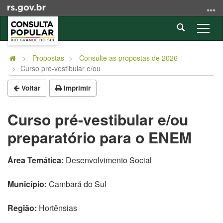
Ir
para
Abrir
o
Alter
a
conteúdo
a
Início
busca
Ir
nave
do
Propostas
Consulte as propostas de 2026
para
Curso pré-vestibular e/ou
conteúdo
o
menu
Voltar
Imprimir
Ir
para
Curso pré-vestibular e/ou
a
preparatório para o ENEM
busca
Área Temática:
Desenvolvimento Social
Município:
Cambará do Sul
Região:
Hortênsias