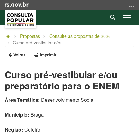
Ir
para
Abrir
o
Alter
a
conteúdo
a
Início
busca
Ir
nave
do
Propostas
Consulte as propostas de 2026
para
Curso pré-vestibular e/ou
conteúdo
o
menu
Voltar
Imprimir
Ir
para
Curso pré-vestibular e/ou
a
preparatório para o ENEM
busca
Área Temática:
Desenvolvimento Social
Município:
Braga
Região:
Celeiro