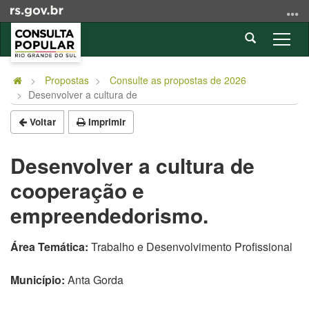
Ir
para
Abrir
o
Alter
a
conteúdo
a
Início
busca
Ir
nave
do
Propostas
Consulte as propostas de 2026
para
Desenvolver a cultura de
conteúdo
o
menu
Voltar
Imprimir
Ir
para
Desenvolver a cultura de
a
cooperação e
busca
empreendedorismo.
Área Temática:
Trabalho e Desenvolvimento Profissional
Município:
Anta Gorda