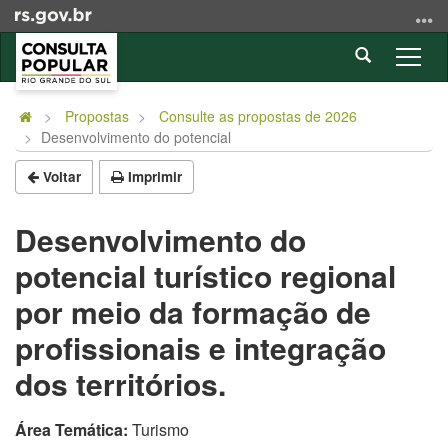
Ir
para
Abrir
o
Alter
a
conteúdo
a
Início
busca
Ir
nave
do
Propostas
Consulte as propostas de 2026
para
Desenvolvimento do potencial
conteúdo
o
menu
Voltar
Imprimir
Ir
para
Desenvolvimento do
a
potencial turístico regional
busca
por meio da formação de
profissionais e integração
dos territórios.
Área Temática:
Turismo