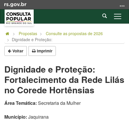
Ir
para
Abrir
o
Alter
a
conteúdo
a
Início
busca
Ir
nave
do
Propostas
Consulte as propostas de 2026
para
Dignidade e Proteção:
conteúdo
o
menu
Voltar
Imprimir
Ir
para
Dignidade e Proteção:
a
Fortalecimento da Rede Lilás
busca
no Corede Hortênsias
Área Temática:
Secretaria da Mulher
Município:
Jaquirana