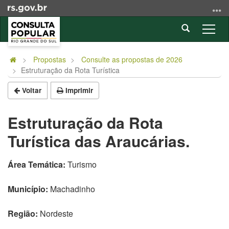
Ir
para
Abrir
o
Alter
a
conteúdo
a
Início
busca
Ir
nave
do
Propostas
Consulte as propostas de 2026
para
Estruturação da Rota Turística
conteúdo
o
menu
Voltar
Imprimir
Ir
para
Estruturação da Rota
a
Turística das Araucárias.
busca
Área Temática:
Turismo
Município:
Machadinho
Região:
Nordeste