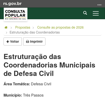
Ir
para
Abrir
o
Alter
a
conteúdo
a
Início
busca
Ir
nave
do
Propostas
Consulte as propostas de 2026
para
Estruturação das Coordenadorias
conteúdo
o
menu
Voltar
Imprimir
Ir
para
Estruturação das
a
Coordenadorias Municipais
busca
de Defesa Civil
Área Temática:
Defesa Civil
Município:
Três Passos