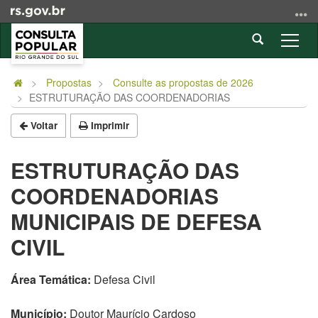
Ir
para
Abrir
o
Alter
a
conteúdo
a
Início
busca
Ir
nave
do
Propostas
Consulte as propostas de 2026
para
ESTRUTURAÇÃO DAS COORDENADORIAS
conteúdo
o
menu
Voltar
Imprimir
Ir
para
ESTRUTURAÇÃO DAS
a
COORDENADORIAS
busca
MUNICIPAIS DE DEFESA
CIVIL
Área Temática:
Defesa Civil
Município:
Doutor Maurício Cardoso