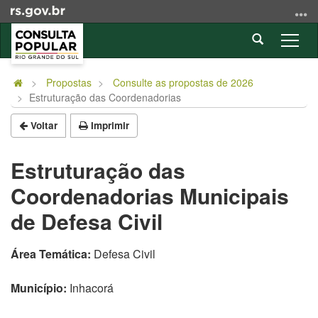
Ir
para
Abrir
o
Alter
a
conteúdo
a
Início
busca
Ir
nave
do
Propostas
Consulte as propostas de 2026
para
Estruturação das Coordenadorias
conteúdo
o
menu
Voltar
Imprimir
Ir
para
Estruturação das
a
Coordenadorias Municipais
busca
de Defesa Civil
Área Temática:
Defesa Civil
Município:
Inhacorá