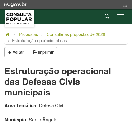
Ir
para
Abrir
o
Alter
a
conteúdo
a
Início
busca
Ir
nave
do
Propostas
Consulte as propostas de 2026
para
Estruturação operacional das
conteúdo
o
menu
Voltar
Imprimir
Ir
para
Estruturação operacional
a
das Defesas Civis
busca
municipais
Área Temática:
Defesa Civil
Município:
Santo Ângelo